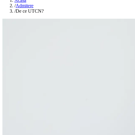
Acasă
/
Admitere
/
De ce UTCN?