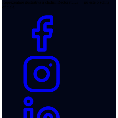
Reprezentare ilustrativă a clădirii Rectoratului — nu este o schiță
oficială.