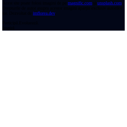
Acest site poate folosi imagini de pe
magnific.com
și
unsplash.com
.
Drepturile de autor asupra acestor imagini aparțin exclusiv autorilor
lor.
Dezvoltat de
imflorea.dev
.
Participă.
Evoluează.
Inspiră