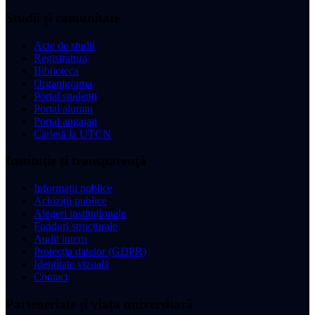
Studii și comunitate
Acte de studii
Registratura
Biblioteca
Organigrama
Portal studenți
Portal alumni
Portal angajați
Carieră la UTCN
Instituție și transparență
Informații publice
Achiziții publice
Alegeri instituționale
Fonduri structurale
Audit intern
Protecția datelor (GDPR)
Identitate vizuală
Contact
Parteneriate și viața universitară