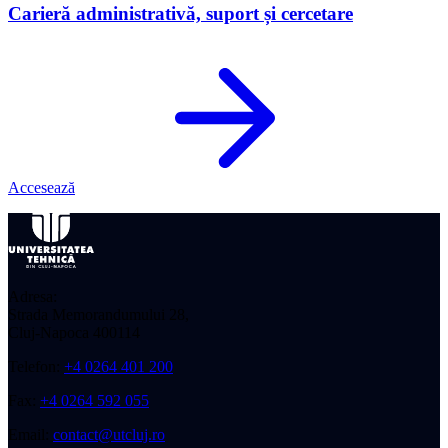
Carieră administrativă, suport și cercetare
Accesează
Adresa:
Strada Memorandumului 28,
Cluj-Napoca 400114
Telefon:
+4 0264 401 200
Fax:
+4 0264 592 055
Email:
contact@utcluj.ro