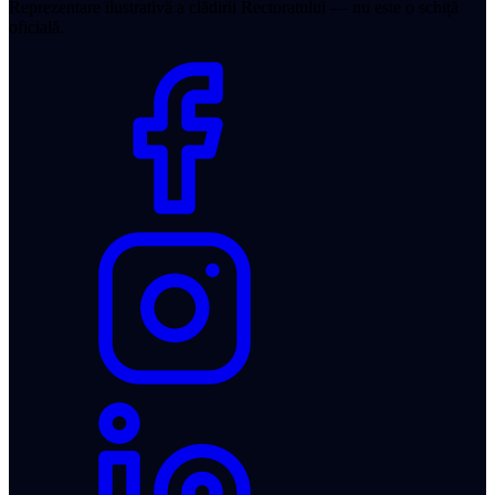
Reprezentare ilustrativă a clădirii Rectoratului — nu este o schiță
oficială.