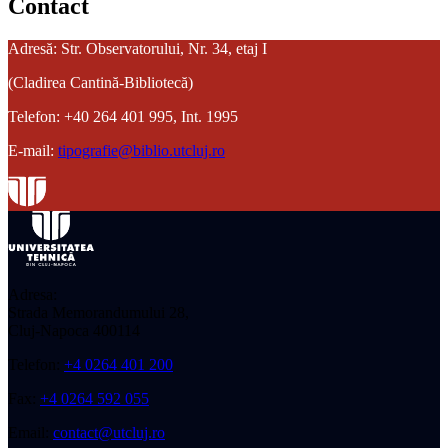
Contact
Adresă: Str. Observatorului, Nr. 34, etaj I
(Cladirea Cantină-Bibliotecă)
Telefon: +40 264 401 995, Int. 1995
E-mail:
tipografie@biblio.utcluj.ro
Adresa:
Strada Memorandumului 28,
Cluj-Napoca 400114
Telefon:
+4 0264 401 200
Fax:
+4 0264 592 055
Email:
contact@utcluj.ro