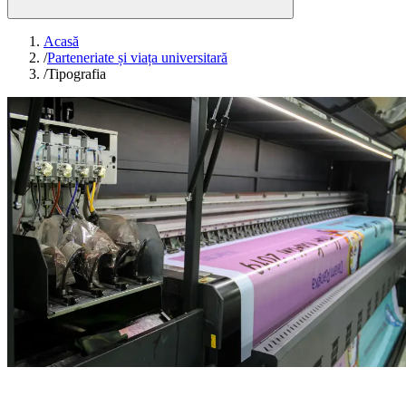
Acasă
/
Parteneriate și viața universitară
/
Tipografia