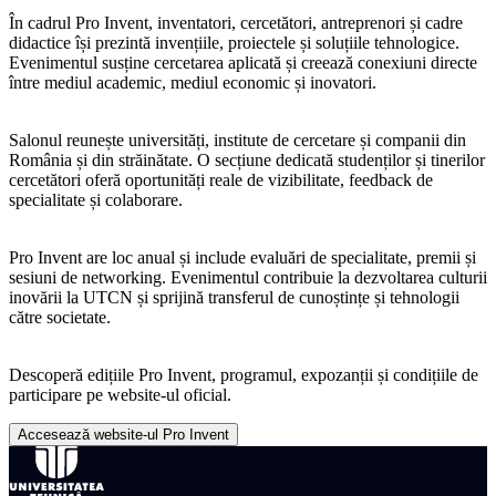
În cadrul Pro Invent, inventatori, cercetători, antreprenori și cadre
didactice își prezintă invențiile, proiectele și soluțiile tehnologice.
Evenimentul susține cercetarea aplicată și creează conexiuni directe
între mediul academic, mediul economic și inovatori.
Salonul reunește universități, institute de cercetare și companii din
România și din străinătate. O secțiune dedicată studenților și tinerilor
cercetători oferă oportunități reale de vizibilitate, feedback de
specialitate și colaborare.
Pro Invent are loc anual și include evaluări de specialitate, premii și
sesiuni de networking. Evenimentul contribuie la dezvoltarea culturii
inovării la UTCN și sprijină transferul de cunoștințe și tehnologii
către societate.
Descoperă edițiile Pro Invent, programul, expozanții și condițiile de
participare pe website-ul oficial.
Accesează website-ul Pro Invent