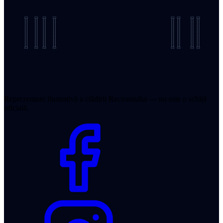
Reprezentare ilustrativă a clădirii Rectoratului — nu este o schiță
oficială.