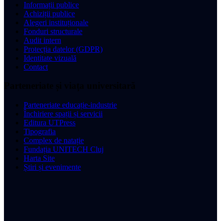
Informații publice
Achiziții publice
Alegeri instituționale
Fonduri structurale
Audit intern
Protecția datelor (GDPR)
Identitate vizuală
Contact
Parteneriate și viața universitară
Parteneriate educație-industrie
Închiriere spații și servicii
Editura UTPress
Tipografia
Complex de natație
Fundația UNITECH Cluj
Harta Site
Știri și evenimente