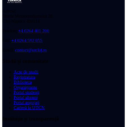
Adresa:
Strada Memorandumului 28,
Cluj-Napoca 400114
Telefon:
+4 0264 401 200
Fax:
+4 0264 592 055
Email:
contact@utcluj.ro
Studii și comunitate
Acte de studii
Registratura
Biblioteca
Organigrama
Portal studenți
Portal alumni
Portal angajați
Carieră la UTCN
Instituție și transparență