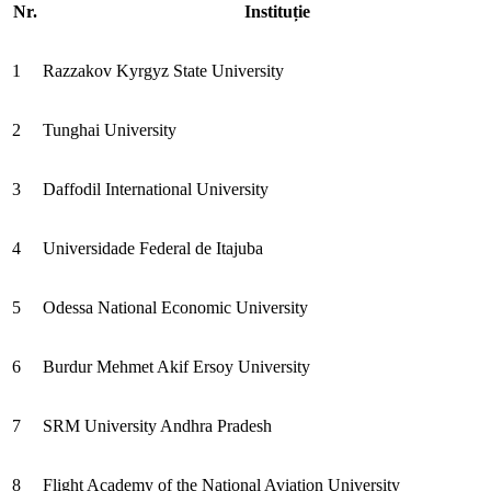
Nr.
Instituție
1
Razzakov Kyrgyz State University
2
Tunghai University
3
Daffodil International University
4
Universidade Federal de Itajuba
5
Odessa National Economic University
6
Burdur Mehmet Akif Ersoy University
7
SRM University Andhra Pradesh
8
Flight Academy of the National Aviation University