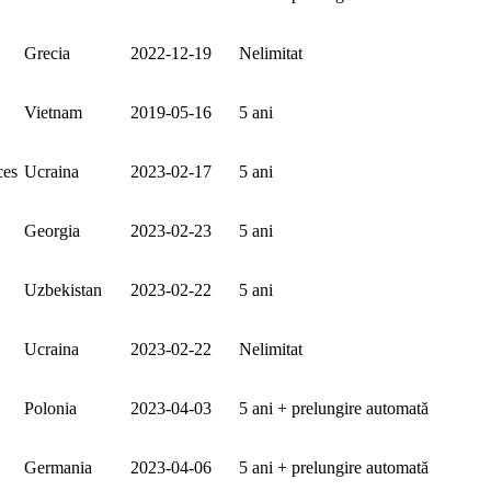
Grecia
2022‑12‑19
Nelimitat
Vietnam
2019‑05‑16
5 ani
ces
Ucraina
2023‑02‑17
5 ani
Georgia
2023‑02‑23
5 ani
Uzbekistan
2023‑02‑22
5 ani
Ucraina
2023‑02‑22
Nelimitat
Polonia
2023‑04‑03
5 ani + prelungire automată
Germania
2023‑04‑06
5 ani + prelungire automată