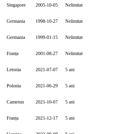
Singapore
2005‑10‑05
Nelimitat
Germania
1998‑10‑27
Nelimitat
Germania
1999‑01‑15
Nelimitat
Franța
2001‑08‑27
Nelimitat
Letonia
2021‑07‑07
5 ani
Polonia
2021‑06‑29
5 ani
Camerun
2021‑10‑07
5 ani
Franța
2021‑12‑17
5 ani