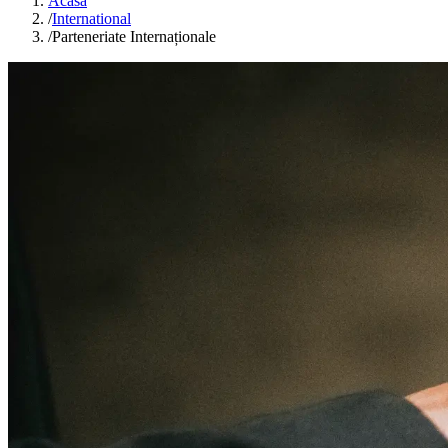
Acasă
/
International
/
Parteneriate Internaționale