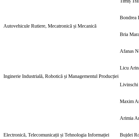
Timiș Tra
Bondrea 
Autovehicule Rutiere, Mecatronică și Mecanică
Bria Mar
Afanas N
Licu Ari
Inginerie Industrială, Robotică și Managementul Producției
Livinschi
Maxim An
Arimia An
Electronică, Telecomunicații și Tehnologia Informației
Bujdei Ro