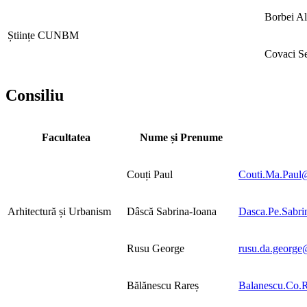
Borbei A
Științe CUNBM
Covaci Se
Consiliu
Facultatea
Nume și Prenume
Couți Paul
Couti.Ma.Paul@
Arhitectură și Urbanism
Dâscă Sabrina-Ioana
Dasca.Pe.Sabri
Rusu George
rusu.da.george@
Bălănescu Rareș
Balanescu.Co.R