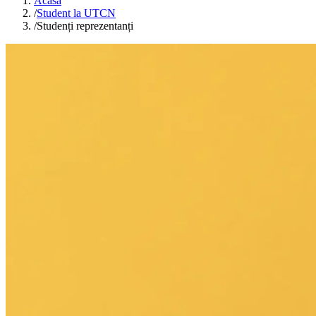
Acasă
/
Student la UTCN
/
Studenți reprezentanți