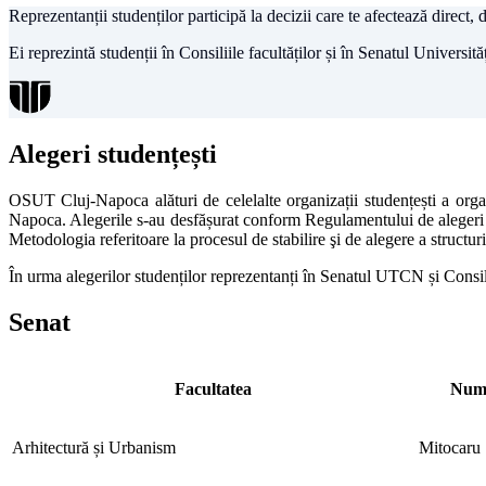
Reprezentanții studenților participă la decizii care te afectează direct,
Ei reprezintă studenții în Consiliile facultăților și în Senatul Universi
Alegeri studențești
OSUT Cluj-Napoca alături de celelalte organizații studențești a organ
Napoca. Alegerile s-au desfășurat conform Regulamentului de alegeri pen
Metodologia referitoare la procesul de stabilire şi de alegere a struc
În urma alegerilor studenților reprezentanți în Senatul UTCN și Consi
Senat
Facultatea
Nume
Arhitectură și Urbanism
Mitocaru 