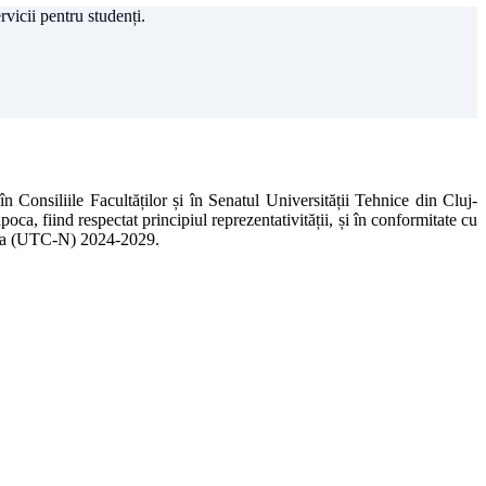
rvicii pentru studenți.
 Consiliile Facultăților și în Senatul Universității Tehnice din Cluj-
a, fiind respectat principiul reprezentativității, și în conformitate cu
apoca (UTC-N) 2024-2029.