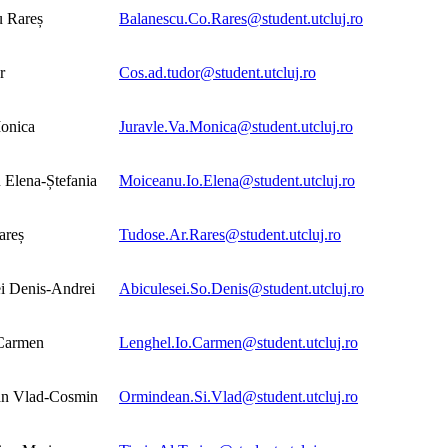
u Rareș
Balanescu.Co.Rares@student.utcluj.ro
r
Cos.ad.tudor@student.utcluj.ro
Monica
Juravle.Va.Monica@student.utcluj.ro
 Elena-Ștefania
Moiceanu.Io.Elena@student.utcluj.ro
areș
Tudose.Ar.Rares@student.utcluj.ro
i Denis-Andrei
Abiculesei.So.Denis@student.utcluj.ro
Carmen
Lenghel.Io.Carmen@student.utcluj.ro
n Vlad-Cosmin
Ormindean.Si.Vlad@student.utcluj.ro