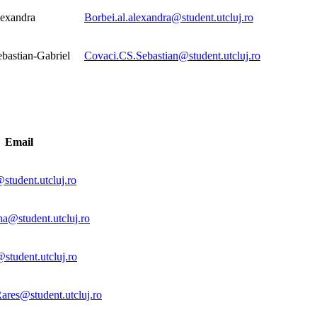
lexandra
Borbei.al.alexandra@student.utcluj.ro
bastian-Gabriel
Covaci.CS.Sebastian@student.utcluj.ro
Email
student.utcluj.ro
na@student.utcluj.ro
student.utcluj.ro
ares@student.utcluj.ro