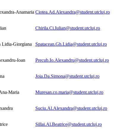
lexandra-Anamaria
Ciotea.Ad.Alexandra@student.utcluj.ro
lian
Chirila.Ci.Iulian@student.utcluj.ro
 Lidia-Giorgiana
Spatacean.Gh.Lidia@student.utcluj.ro
lexandru-Ioan
Precub.Io.Alexandru@student.utcluj.ro
ona
Joia.Da.Simona@student.utcluj.ro
Ana-Maria
Muresan.co.maria@student.utcluj.ro
exandra
Suciu.Al.Alexandra@student.utcluj.ro
trice
Sillai.Al.Beatrice@student.utcluj.ro