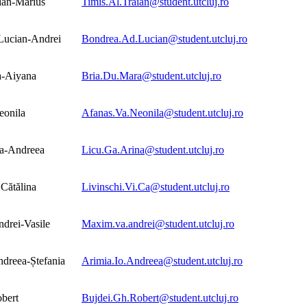
ian-Marius
Timis.Al.Traian@student.utcluj.ro
Lucian-Andrei
Bondrea.Ad.Lucian@student.utcluj.ro
a-Aiyana
Bria.Du.Mara@student.utcluj.ro
eonila
Afanas.Va.Neonila@student.utcluj.ro
na-Andreea
Licu.Ga.Arina@student.utcluj.ro
 Cătălina
Livinschi.Vi.Ca@student.utcluj.ro
drei-Vasile
Maxim.va.andrei@student.utcluj.ro
dreea-Ștefania
Arimia.Io.Andreea@student.utcluj.ro
bert
Bujdei.Gh.Robert@student.utcluj.ro