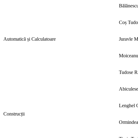
Bălănesc
Coș Tudo
Automatică și Calculatoare
Juravle 
Moiceanu
Tudose R
Abiculese
Lenghel 
Construcții
Ormindea