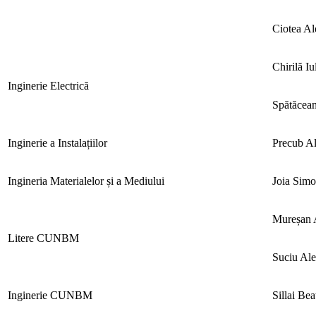
Ciotea A
Chirilă Iu
Inginerie Electrică
Spătăcean
Inginerie a Instalațiilor
Precub A
Ingineria Materialelor și a Mediului
Joia Sim
Mureșan 
Litere CUNBM
Suciu Al
Inginerie CUNBM
Sillai Bea