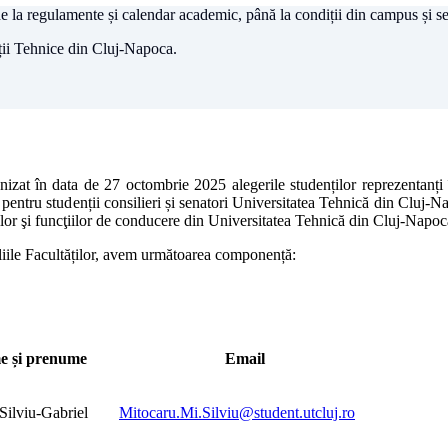
 de la regulamente și calendar academic, până la condiții din campus și se
tății Tehnice din Cluj-Napoca.
izat în data de 27 octombrie 2025 alegerile studenților reprezentanți în
tru studenții consilieri și senatori Universitatea Tehnică din Cluj-Napoc
turilor şi funcţiilor de conducere din Universitatea Tehnică din Cluj-N
liile Facultăților, avem următoarea componență:
 și prenume
Email
Silviu-Gabriel
Mitocaru.Mi.Silviu@student.utcluj.ro