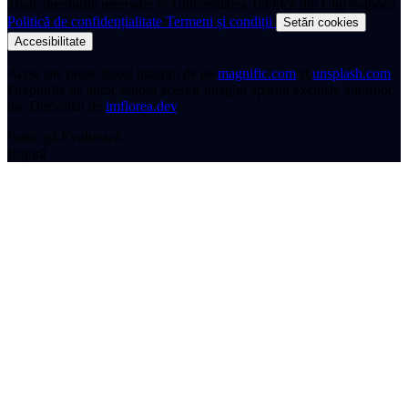
Toate drepturile rezervate © Universitatea Tehnică din Cluj-Napoca
Politică de confidențialitate
Termeni și condiții
Setări cookies
Accesibilitate
Acest site poate folosi imagini de pe
magnific.com
și
unsplash.com
.
Drepturile de autor asupra acestor imagini aparțin exclusiv autorilor
lor.
Dezvoltat de
imflorea.dev
.
Participă.
Evoluează.
Inspiră