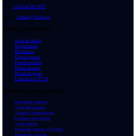
Fax:
+4 0264 592 055
Email:
contact@utcluj.ro
Studii și comunitate
Acte de studii
Registratura
Biblioteca
Organigrama
Portal studenți
Portal alumni
Portal angajați
Carieră la UTCN
Instituție și transparență
Informații publice
Achiziții publice
Alegeri instituționale
Fonduri structurale
Audit intern
Protecția datelor (GDPR)
Identitate vizuală