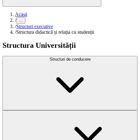
Acasă
/
…
/
Structuri executive
/
Structura didactică și relația cu studenții
Structura Universității
Structuri de conducere