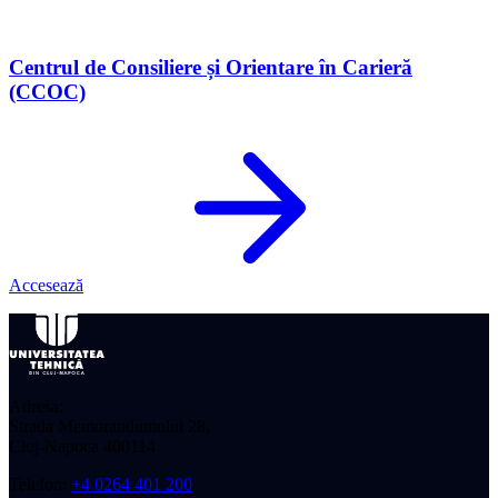
Centrul de Consiliere și Orientare în Carieră
(CCOC)
Accesează
Adresa:
Strada Memorandumului 28,
Cluj-Napoca 400114
Telefon:
+4 0264 401 200