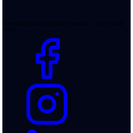
Reprezentare ilustrativă a clădirii Rectoratului — nu este o schiță
oficială.