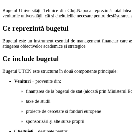
Bugetul Universității Tehnice din Cluj-Napoca reprezintă totalitatea r
veniturile universității, cât și cheltuielile necesare pentru desfășurarea
Ce reprezintă bugetul
Bugetul este un instrument esențial de management financiar care asigur
atingerea obiectivelor academice și strategice.
Ce include bugetul
Bugetul UTCN este structurat în două componente principale:
Venituri
– provenite din:
finanțarea de la bugetul de stat (alocată prin Ministerul E
taxe de studii
proiecte de cercetare și fonduri europene
sponsorizări și alte surse proprii
Cheltuieli
– destinate pentru: