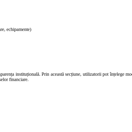
oare, echipamente)
nța instituțională. Prin această secțiune, utilizatorii pot înțelege modul
selor financiare.