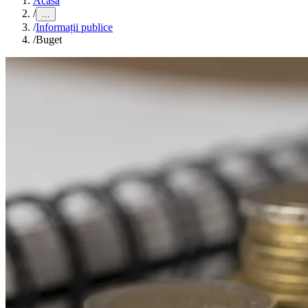
Acasă
/
…
/
Informații publice
/
Buget