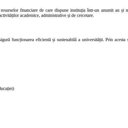
esurselor financiare de care dispune instituția într-un anumit an și mo
 activităților academice, administrative și de cercetare.
ă funcționarea eficientă și sustenabilă a universității. Prin acesta se 
ducației)