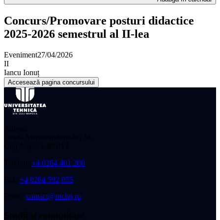
Concurs/Promovare posturi didactice
2025-2026 semestrul al II-lea
Eveniment
27/04/2026
II
Iancu Ionuț
Accesează pagina concursului
Adresa:
Strada Memorandumului 28,
Cluj-Napoca 400114
Telefon:
+4 0264 401 200
Fax:
+4 0264 592 055
Email:
contact@utcluj.ro
Studii și comunitate