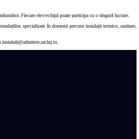
ndrumător. Fiecare elev/echipă poate participa cu o singură lucrare.
talațiilor, specializate în domenii precum instalații termice, sanitare,
a instalatii@admitere.utcluj.ro.