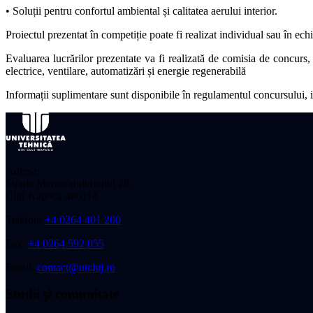
• Soluții pentru confortul ambiental și calitatea aerului interior.
Proiectul prezentat în competiție poate fi realizat individual sau în e
Evaluarea lucrărilor prezentate va fi realizată de comisia de concurs, 
electrice, ventilare, automatizări și energie regenerabilă
Informații suplimentare sunt disponibile în regulamentul concursului, iar
Adresa:
Strada Memorandumului 28,
Cluj-Napoca 400114
Telefon:
+4 0264 401 200
Fax:
+4 0264 592 055
Email:
contact@utcluj.ro
Studii și comunitate