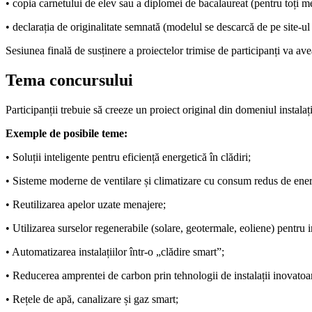
• copia carnetului de elev sau a diplomei de bacalaureat (pentru toți m
• declarația de originalitate semnată (modelul se descarcă de pe site-ul f
Sesiunea finală de susținere a proiectelor trimise de participanți va av
Tema concursului
Participanții trebuie să creeze un proiect original din domeniul instalaț
Exemple de posibile teme:
• Soluții inteligente pentru eficiență energetică în clădiri;
• Sisteme moderne de ventilare și climatizare cu consum redus de ener
• Reutilizarea apelor uzate menajere;
• Utilizarea surselor regenerabile (solare, geotermale, eoliene) pentru in
• Automatizarea instalațiilor într-o „clădire smart”;
• Reducerea amprentei de carbon prin tehnologii de instalații inovatoa
• Rețele de apă, canalizare și gaz smart;