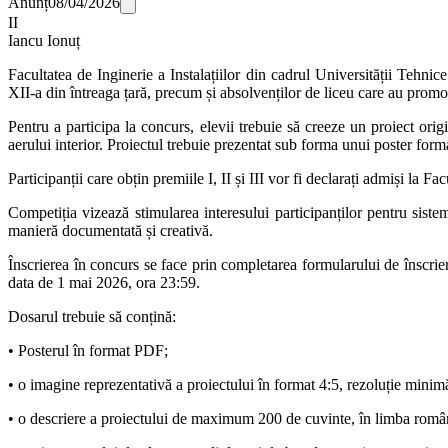
Anunț
08/04/2026
II
Iancu Ionuț
Facultatea de Inginerie a Instalațiilor din cadrul Universității Te
XII-a din întreaga țară, precum și absolvenților de liceu care au promo
Pentru a participa la concurs, elevii trebuie să creeze un proiect origi
aerului interior. Proiectul trebuie prezentat sub forma unui poster form
Participanții care obțin premiile I, II și III vor fi declarați admiși l
Competiția vizează stimularea interesului participanților pentru siste
manieră documentată și creativă.
Înscrierea în concurs se face prin completarea formularului de înscrier
data de 1 mai 2026, ora 23:59.
Dosarul trebuie să conțină:
• Posterul în format PDF;
• o imagine reprezentativă a proiectului în format 4:5, rezoluție min
• o descriere a proiectului de maximum 200 de cuvinte, în limba română (