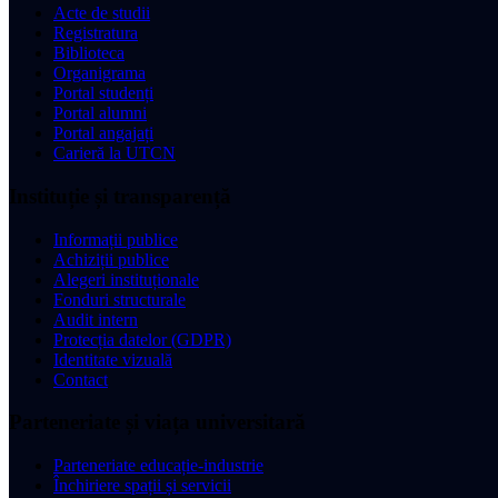
Acte de studii
Registratura
Biblioteca
Organigrama
Portal studenți
Portal alumni
Portal angajați
Carieră la UTCN
Instituție și transparență
Informații publice
Achiziții publice
Alegeri instituționale
Fonduri structurale
Audit intern
Protecția datelor (GDPR)
Identitate vizuală
Contact
Parteneriate și viața universitară
Parteneriate educație-industrie
Închiriere spații și servicii