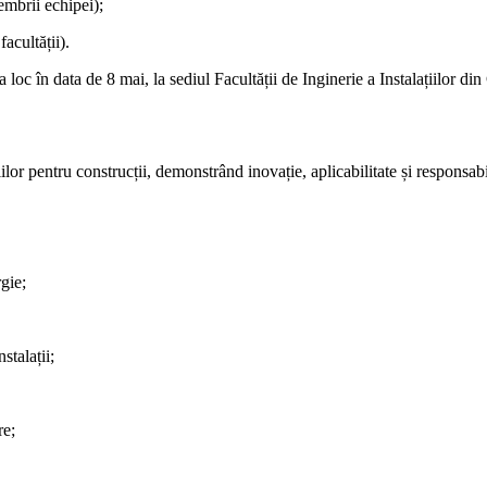
embrii echipei);
acultății).
ea loc în data de 8 mai, la sediul Facultății de Inginerie a Instalațiilor
iilor pentru construcții, demonstrând inovație, aplicabilitate și responsabi
gie;
stalații;
re;