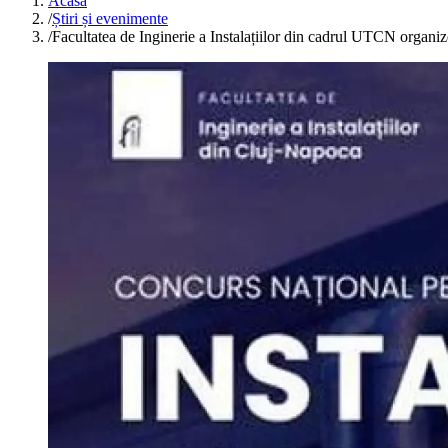
Acasă
/
Știri și evenimente
/
Facultatea de Inginerie a Instalațiilor din cadrul UTCN or