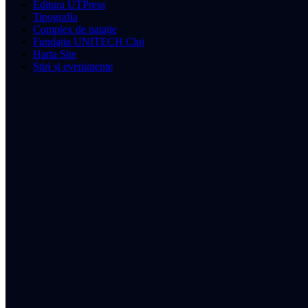
Editura UTPress
Tipografia
Complex de natație
Fundația UNITECH Cluj
Harta Site
Știri și evenimente