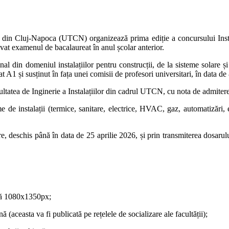
hnice din Cluj-Napoca (UTCN) organizează prima ediție a concursului I
vat examenul de bacalaureat în anul școlar anterior.
nal din domeniul instalațiilor pentru construcții, de la sisteme solare și 
at A1 și susținut în fața unei comisii de profesori universitari, în data 
a Facultatea de Inginerie a Instalațiilor din cadrul UTCN, cu nota de admi
me de instalații (termice, sanitare, electrice, HVAC, gaz, automatizări,
e, deschis până în data de 25 aprilie 2026, și prin transmiterea dosarul
imă 1080x1350px;
aceasta va fi publicată pe rețelele de socializare ale facultății);