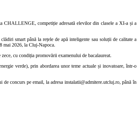
nsta CHALLENGE, competiție adresată elevilor din clasele a XI-a și a
clădiri smart până la rețele de apă inteligente sau soluții de calitate a
de 8 mai 2026, la Cluj-Napoca.
tere zece, cu condiția promovării examenului de bacalaureat.
 energie verde), prin abordarea unor teme actuale și inovatoare, într-o
ui de concurs pe email, la adresa instalatii@admitere.utcluj.ro, până în