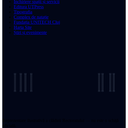
Închiriere spații și servicii
Editura UTPress
Tipografia
Complex de natație
Fundația UNITECH Cluj
Harta Site
Știri și evenimente
Reprezentare ilustrativă a clădirii Rectoratului — nu este o schiță
oficială.