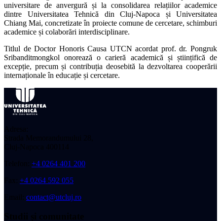
universitare de anvergură și la consolidarea relațiilor academice
dintre Universitatea Tehnică din Cluj-Napoca și Universitatea
Chiang Mai, concretizate în proiecte comune de cercetare, schimburi
academice și colaborări interdisciplinare.
Titlul de Doctor Honoris Causa UTCN acordat prof. dr. Pongruk
Sribanditmongkol onorează o carieră academică și științifică de
excepție, precum și contribuția deosebită la dezvoltarea cooperării
internaționale în educație și cercetare.
Adresa:
Strada Memorandumului 28,
Cluj-Napoca 400114
Telefon:
+4 0264 401 200
Fax:
+4 0264 592 055
Email:
contact@utcluj.ro
Studii și comunitate