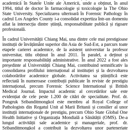
academică în Statele Unite ale Americii, unde a obținut, în anul
1994, titlul de doctor în farmacologie și toxicologie la The Ohio
State University. Specializarea ulterioară în Forensic Pathology în
cadrul Los Angeles County i-a consolidat expertiza într-un domeniu
aflat la intersecția dintre știință, responsabilitate publică și rigoare
profesională.
În cadrul Universității Chiang Mai, una dintre cele mai prestigioase
instituții de învățământ superior din Asia de Sud-Est, a parcurs toate
etapele carierei academice, de la asistent universitar la profesor
universitar, titlu obținut în anul 2011. În paralel, a deținut și
importante responsabilități administrative. În anul 2022 a fost ales
președinte al Universității Chiang Mai, contribuind semnificativ la
consolidarea profilului internațional al instituției și la dezvoltarea
colaborărilor academice globale. Activitatea sa științifică este
reflectată în numeroase contribuții publicate în reviste de prestigiu
internațional, precum Forensic Science International și British
Medical Journal. Impactul academic al cercetărilor sale este
evidențiat de cele peste 1.200 de citări de specialitate. Prof. dr.
Pongruk Sribanditmongkol este membru al Royal College of
Pathologists din Regatul Unit al Marii Britanii și consilier al unor
instituții internaționale de prestigiu, precum Ohio State Global One
Health Initiative și Organizația Mondială a Sănătății (OMS). De-a
lungul activității sale academice și manageriale, prof. dr.
Sribanditmongkol a contribuit la dezvoltarea unor parteneriate