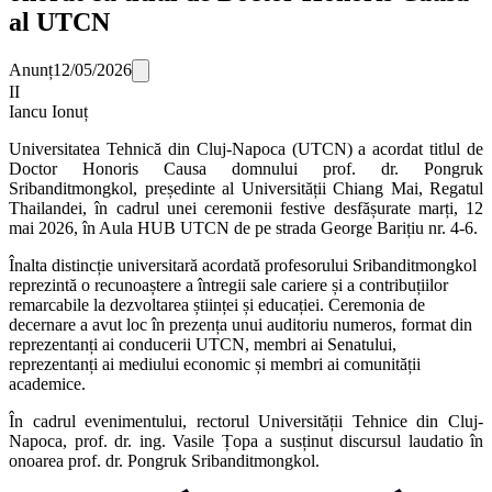
al UTCN
Anunț
12/05/2026
II
Iancu Ionuț
Universitatea Tehnică din Cluj-Napoca (UTCN) a acordat titlul de
Doctor Honoris Causa domnului prof. dr. Pongruk
Sribanditmongkol, președinte al Universității Chiang Mai, Regatul
Thailandei, în cadrul unei ceremonii festive desfășurate marți, 12
mai 2026, în Aula HUB UTCN de pe strada George Barițiu nr. 4-6.
Înalta distincție universitară acordată profesorului Sribanditmongkol
reprezintă o recunoaștere a întregii sale cariere și a contribuțiilor
remarcabile la dezvoltarea științei și educației. Ceremonia de
decernare a avut loc în prezența unui auditoriu numeros, format din
reprezentanți ai conducerii UTCN, membri ai Senatului,
reprezentanți ai mediului economic și membri ai comunității
academice.
În cadrul evenimentului, rectorul Universității Tehnice din Cluj-
Napoca, prof. dr. ing. Vasile Țopa a susținut discursul laudatio în
onoarea prof. dr. Pongruk Sribanditmongkol.