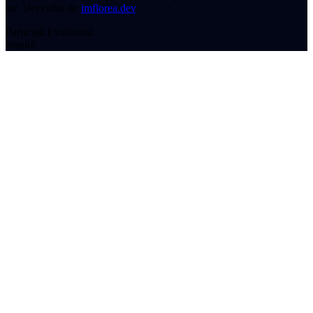
lor.
Dezvoltat de
imflorea.dev
.
Participă.
Evoluează.
Inspiră