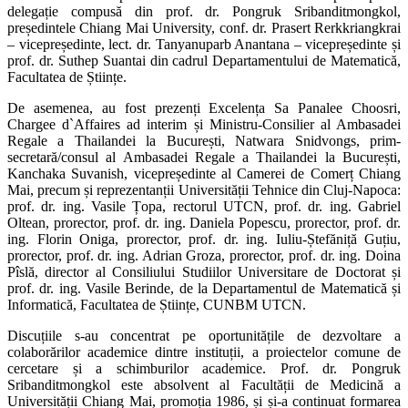
delegație compusă din prof. dr. Pongruk Sribanditmongkol,
președintele Chiang Mai University, conf. dr. Prasert Rerkkriangkrai
– vicepreședinte, lect. dr. Tanyanuparb Anantana – vicepreședinte și
prof. dr. Suthep Suantai din cadrul Departamentului de Matematică,
Facultatea de Științe.
De asemenea, au fost prezenți Excelența Sa Panalee Choosri,
Chargee d`Affaires ad interim și Ministru-Consilier al Ambasadei
Regale a Thailandei la București, Natwara Snidvongs, prim-
secretară/consul al Ambasadei Regale a Thailandei la București,
Kanchaka Suvanish, vicepreședinte al Camerei de Comerț Chiang
Mai, precum și reprezentanții Universității Tehnice din Cluj-Napoca:
prof. dr. ing. Vasile Țopa, rectorul UTCN, prof. dr. ing. Gabriel
Oltean, prorector, prof. dr. ing. Daniela Popescu, prorector, prof. dr.
ing. Florin Oniga, prorector, prof. dr. ing. Iuliu-Ștefăniță Guțiu,
prorector, prof. dr. ing. Adrian Groza, prorector, prof. dr. ing. Doina
Pîslă, director al Consiliului Studiilor Universitare de Doctorat și
prof. dr. ing. Vasile Berinde, de la Departamentul de Matematică și
Informatică, Facultatea de Științe, CUNBM UTCN.
Discuțiile s-au concentrat pe oportunitățile de dezvoltare a
colaborărilor academice dintre instituții, a proiectelor comune de
cercetare și a schimburilor academice. Prof. dr. Pongruk
Sribanditmongkol este absolvent al Facultății de Medicină a
Universității Chiang Mai, promoția 1986, și și-a continuat formarea