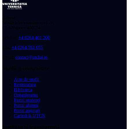
Adresa:
Strada Memorandumului 28,
Cluj-Napoca 400114
Telefon:
+4 0264 401 200
Fax:
+4 0264 592 055
Email:
contact@utcluj.ro
Studii și comunitate
Acte de studii
Registratura
Biblioteca
Organigrama
Portal studenți
Portal alumni
Portal angajați
Carieră la UTCN
Instituție și transparență