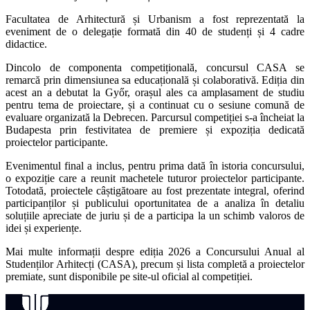
Facultatea de Arhitectură și Urbanism a fost reprezentată la
eveniment de o delegație formată din 40 de studenți și 4 cadre
didactice.
Dincolo de componenta competițională, concursul
CASA
se
remarcă prin dimensiunea sa educațională și colaborativă. Ediția din
acest an a debutat la Győr, orașul ales ca amplasament de studiu
pentru tema de proiectare, și a continuat cu o sesiune comună de
evaluare organizată la Debrecen. Parcursul competiției s-a încheiat la
Budapesta prin festivitatea de premiere și expoziția dedicată
proiectelor participante.
Evenimentul final a inclus, pentru prima dată în istoria concursului,
o expoziție care a reunit machetele tuturor proiectelor participante.
Totodată, proiectele câștigătoare au fost prezentate integral, oferind
participanților și publicului oportunitatea de a analiza în detaliu
soluțiile apreciate de juriu și de a participa la un schimb valoros de
idei și experiențe.
Mai multe informații despre ediția 2026 a Concursului Anual al
Studenților Arhitecți (
CASA
), precum și lista completă a proiectelor
premiate, sunt disponibile pe site-ul oficial al competiției.