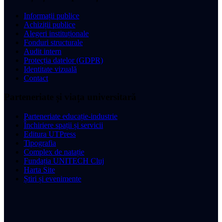
Informații publice
Achiziții publice
Alegeri instituționale
Fonduri structurale
Audit intern
Protecția datelor (GDPR)
Identitate vizuală
Contact
Parteneriate și viața universitară
Parteneriate educație-industrie
Închiriere spații și servicii
Editura UTPress
Tipografia
Complex de natație
Fundația UNITECH Cluj
Harta Site
Știri și evenimente