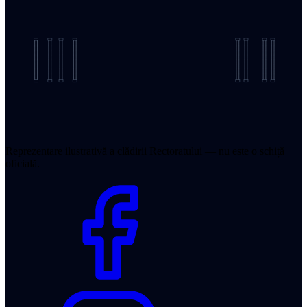
Reprezentare ilustrativă a clădirii Rectoratului — nu este o schiță
oficială.