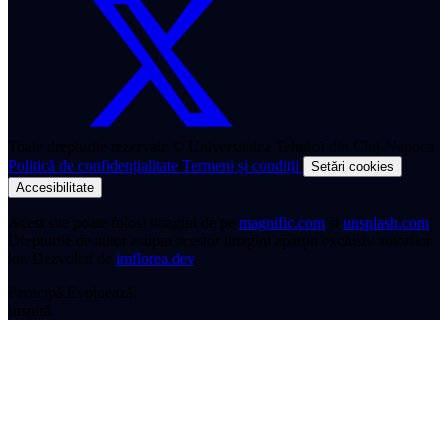
Toate drepturile rezervate © Universitatea Tehnică din Cluj-Napoca
Politică de confidențialitate
Termeni și condiții
Setări cookies
Accesibilitate
Acest site poate folosi imagini de pe
magnific.com
și
unsplash.com
.
Drepturile de autor asupra acestor imagini aparțin exclusiv autorilor
lor.
Dezvoltat de
imflorea.dev
.
Participă.
Evoluează.
Inspiră