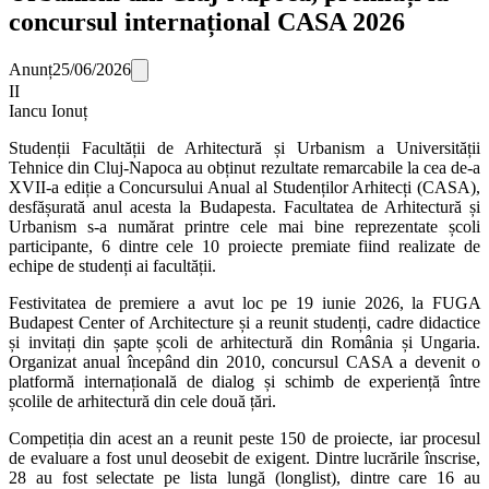
concursul internațional CASA 2026
Anunț
25/06/2026
II
Iancu Ionuț
Studenții Facultății de Arhitectură și Urbanism a Universității
Tehnice din Cluj-Napoca au obținut rezultate remarcabile la cea de-a
XVII-a ediție a Concursului Anual al Studenților Arhitecți (
CASA
),
desfășurată anul acesta la Budapesta. Facultatea de Arhitectură și
Urbanism s-a numărat printre cele mai bine reprezentate școli
participante, 6 dintre cele 10 proiecte premiate fiind realizate de
echipe de studenți ai facultății.
Festivitatea de premiere a avut loc pe 19 iunie 2026, la
FUGA
Budapest Center of Architecture și a reunit studenți, cadre didactice
și invitați din șapte școli de arhitectură din România și Ungaria.
Organizat anual începând din 2010, concursul
CASA
a devenit o
platformă internațională de dialog și schimb de experiență între
școlile de arhitectură din cele două țări.
Competiția din acest an a reunit peste 150 de proiecte, iar procesul
de evaluare a fost unul deosebit de exigent. Dintre lucrările înscrise,
28 au fost selectate pe lista lungă (longlist), dintre care 16 au