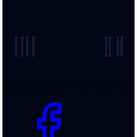
Reprezentare ilustrativă a clădirii Rectoratului — nu este o schiță
oficială.