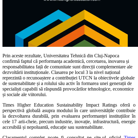
Prin aceste rezultate, Universitatea Tehnică din Cluj-Napoca
confirmă faptul că performanța academică, cercetarea, inovarea și
responsabilitatea față de comunitate sunt direcții complementare ale
dezvoltării instituționale. Clasarea pe locul 3 la nivel național
reprezintă o recunoaștere a contribuției UTCN la obiectivele globale
de sustenabilitate și a rolului său activ în formarea unei generații de
specialiști capabili să răspundă provocărilor tehnologice, economice
și sociale ale viitorului.
Times Higher Education Sustainability Impact Ratings oferă o
perspectivă globală asupra modului în care universitățile contribuie
la dezvoltarea durabilă, prin evaluarea performanței instituțiilor în
cele 17 arii-cheie, precum industrie, inovație, infrastructură, energie
accesibilă și nepoluantă, educație sau sustenabilitate.
Clasamentul complet poate fi consultat pe site-ul oficial
Times