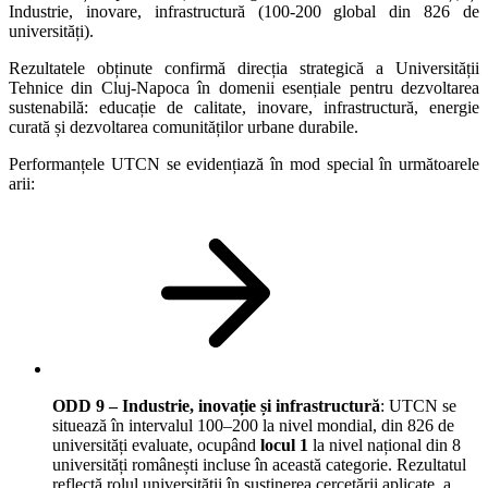
Industrie, inovare, infrastructură (100-200 global din 826 de
universități).
Rezultatele obținute confirmă direcția strategică a Universității
Tehnice din Cluj-Napoca în domenii esențiale pentru dezvoltarea
sustenabilă: educație de calitate, inovare, infrastructură, energie
curată și dezvoltarea comunităților urbane durabile.
Performanțele UTCN se evidențiază în mod special în următoarele
arii:
ODD 9 – Industrie, inovație și infrastructură
: UTCN se
situează în intervalul 100–200 la nivel mondial, din 826 de
universități evaluate, ocupând
locul 1
la nivel național din 8
universități românești incluse în această categorie. Rezultatul
reflectă rolul universității în susținerea cercetării aplicate, a