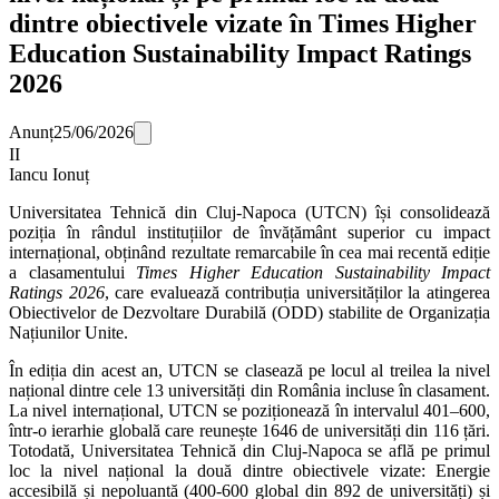
dintre obiectivele vizate în Times Higher
Education Sustainability Impact Ratings
2026
Anunț
25/06/2026
II
Iancu Ionuț
Universitatea Tehnică din Cluj-Napoca (UTCN) își consolidează
poziția în rândul instituțiilor de învățământ superior cu impact
internațional, obținând rezultate remarcabile în cea mai recentă ediție
a clasamentului
Times Higher Education Sustainability Impact
Ratings 2026
, care evaluează contribuția universităților la atingerea
Obiectivelor de Dezvoltare Durabilă (ODD) stabilite de Organizația
Națiunilor Unite.
În ediția din acest an, UTCN se clasează pe locul al treilea la nivel
național dintre cele 13 universități din România incluse în clasament.
La nivel internațional, UTCN se poziționează în intervalul 401–600,
într-o ierarhie globală care reunește 1646 de universități din 116 țări.
Totodată, Universitatea Tehnică din Cluj-Napoca se află pe primul
loc la nivel național la două dintre obiectivele vizate: Energie
accesibilă și nepoluantă (400-600 global din 892 de universități) și