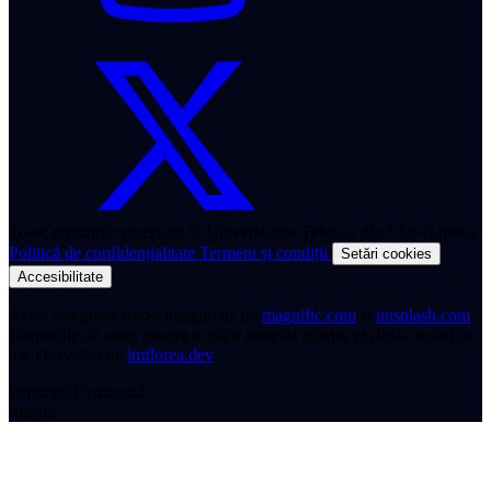
Toate drepturile rezervate © Universitatea Tehnică din Cluj-Napoca
Politică de confidențialitate
Termeni și condiții
Setări cookies
Accesibilitate
Acest site poate folosi imagini de pe
magnific.com
și
unsplash.com
.
Drepturile de autor asupra acestor imagini aparțin exclusiv autorilor
lor.
Dezvoltat de
imflorea.dev
.
Participă.
Evoluează.
Inspiră