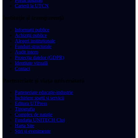
Portal angajați
Carieră la UTCN
Instituție și transparență
Informații publice
Achiziții publice
Alegeri instituționale
Fonduri structurale
Audit intern
Protecția datelor (GDPR)
Identitate vizuală
Contact
Parteneriate și viața universitară
Parteneriate educație-industrie
Închiriere spații și servicii
Editura UTPress
Tipografia
Complex de natație
Fundația UNITECH Cluj
Harta Site
Știri și evenimente