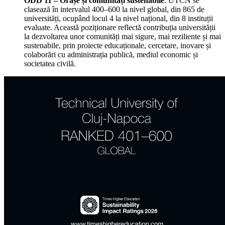
ODD 11 – Orașe și comunități sustenabile
: UTCN se
clasează în intervalul 400–600 la nivel global, din 865 de
universități, ocupând locul 4 la nivel național, din 8 instituții
evaluate. Această poziționare reflectă contribuția universității
la dezvoltarea unor comunități mai sigure, mai reziliente și mai
sustenabile, prin proiecte educaționale, cercetare, inovare și
colaborări cu administrația publică, mediul economic și
societatea civilă.