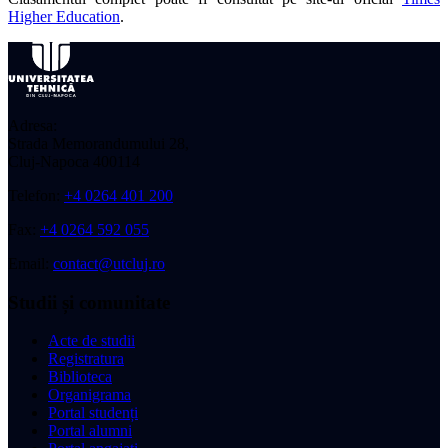
Higher Education
.
Adresa:
Strada Memorandumului 28,
Cluj-Napoca 400114
Telefon:
+4 0264 401 200
Fax:
+4 0264 592 055
Email:
contact@utcluj.ro
Studii și comunitate
Acte de studii
Registratura
Biblioteca
Organigrama
Portal studenți
Portal alumni