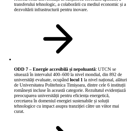
transferului tehnologic, a colaborării cu mediul economic și a
dezvoltării infrastructurii pentru inovare.
ODD 7 – Energie accesibilă și nepoluantă
: UTCN se
situează în intervalul 400–600 la nivel mondial, din 892 de
universități evaluate, ocupând
locul 1
la nivel național, alături
de Universitatea Politehnica Timișoara, dintre cele 6 instituții
românești incluse în această categorie. Rezultatul evidențiază
preocuparea universității pentru eficiența energetică,
cercetarea în domeniul energiei sustenabile și soluții
tehnologice cu impact asupra tranziției către un viitor mai
curat.